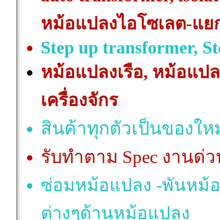
หม้อแปลงไอโซเลต-แยก
Step up transformer, S
หม้อแปลงเรือ, หม้อแป
เครื่องจักร
สินค้าทุกตัวเป็นของใหม
รับทำตาม Spec งานด่ว
ซ่อมหม้อแปลง -พันหม้
ต่างๆด้านหม้อแปลง