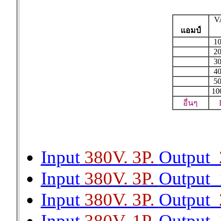
V
แอมป์
1
2
3
4
5
10
อื่นๆ
Input
380V. 3P.
Output
2
Input
380V. 3P.
Output
1
Input
380V. 3P.
Output
2
Input
380V. 1P.
Output
1