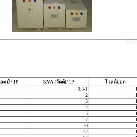
อมป์
/ 1P
KVA [วัตต์]
/ 1P
โวลต์ออก
0.3-1
2
3
4
5
7
10
12