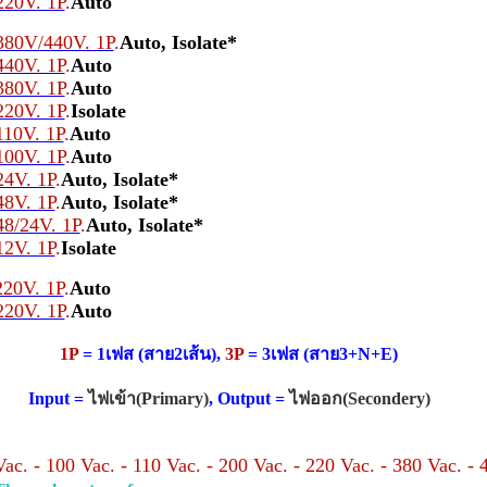
20V. 1P
.
Auto
80V/440V. 1P
.
Auto, Isolate*
40V. 1P
.
Auto
80V. 1P
.
Auto
20V. 1P
.
Isolate
10V. 1P
.
Auto
00V. 1P
.
Auto
4V. 1P
.
Auto, Isolate*
8V. 1P
.
Auto, Isolate*
8/24V. 1P
.
Auto, Isolate*
2V. 1P
.
Isolate
20V. 1P
.
Auto
20V. 1P
.
Auto
1P
= 1เฟส (สาย2เส้น),
3P
= 3เฟส (สาย3+N+E)
Input =
ไฟเข้า(Primary)
, Output =
ไฟออก(Secondery)
c. - 100 Vac. - 110 Vac. - 200 Vac. - 220 Vac. - 380 Vac. - 